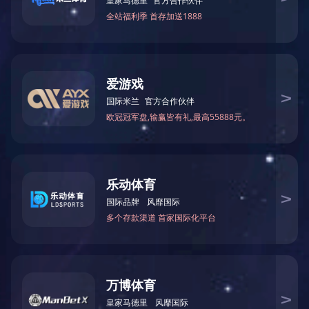
▲徐锦才致辞（点击图片了解论坛详情）
专题报告：
“三化”改造助力小水电转型升级
平行论坛上，华自运维总经理杨锋作《
“三化”改造助力小水电
转型升级路径探索》专题报告，结合国内外典型案例系统阐述了公
司在小水电高质量发展探索过程中的技术创新与实践，通过新一代
信息技术与能源技术的深度融合，显著增强了小水电在新型电力系
统中的灵活性与多元互动能力。同时，顺应行业发展要求，MK体
育官方网站将电力交易智能决策系统应用于运维厂站，基于实时市