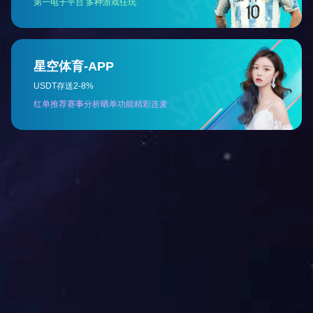
上一条：
MK体育官方网站党委组织观看历史电影《731》 纪念抗战
胜利80周年
下一条：
【转载】肖捷来湘开展节约能源法执法检查
微信公众号
天猫旗舰店
友情链接：
深圳市精实机电科技有限公司
华自格兰特环保科技(北京)有限公司
湖南坎普尔环保技术有限公司