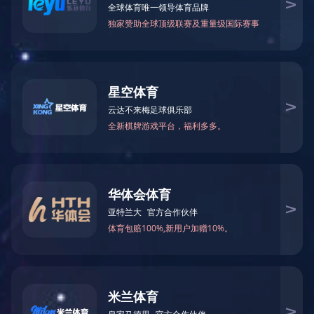
多能互补促进能源转型”平行论坛成功举办。国际小水电联合会总干
事、国际小水电中心主任徐锦才，全球能源互联网发展合作组织合
作总监程志强出席会议并致辞，吉尔吉斯共和国能源联合会主席、
总统能源顾问巴克塔耶夫·巴基特出席会议并作专题报告。
本次论坛汇聚了来自亚洲开发银行和吉尔吉斯共和国、布隆
迪、墨西哥等亚非拉国家的近百名政府官员、能源领域专家及企业
代表，以小水电多能互补发展为核心，共话全球能源清洁低碳转型
新路径。MK体育官方网站副总裁、中央研究院院长苗洪雷，副总
裁李满玉，华自运维总经理杨锋，MK体育官方网站水电事业部总
经理甘雪峰等参加会议，深度参与多项论坛与对话，展示公司在智
慧能源与小水电领域的创新成果与实践经验。华自国际副总经理卢
敏红主持平行论坛嘉宾研讨环节。